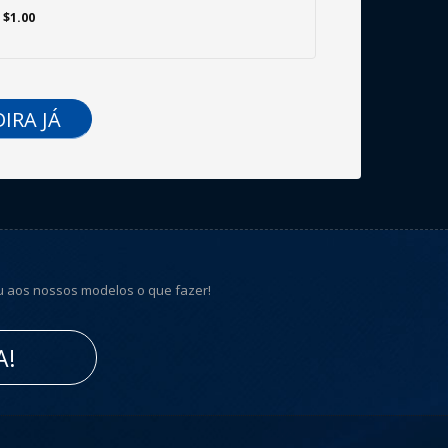
 $1.00
IRA JÁ
u aos nossos modelos o que fazer!
A!